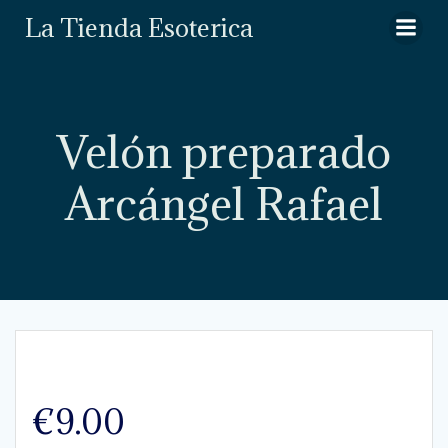
Saltar
La Tienda Esoterica
al
contenido
Velón preparado
Arcángel Rafael
€
9.00