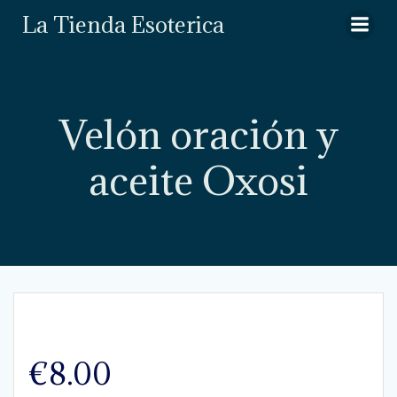
Saltar
La Tienda Esoterica
al
contenido
Velón oración y
aceite Oxosi
€
8.00