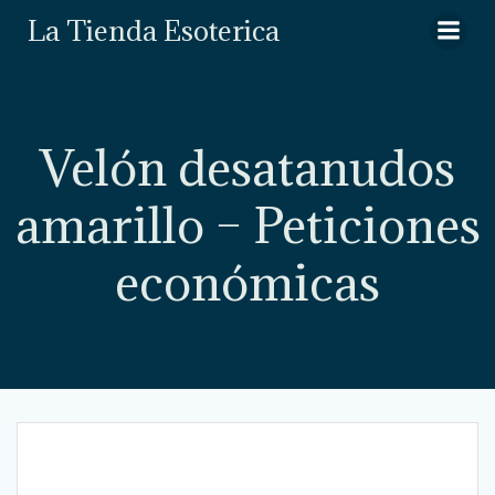
Saltar
La Tienda Esoterica
al
contenido
Velón desatanudos
amarillo – Peticiones
económicas