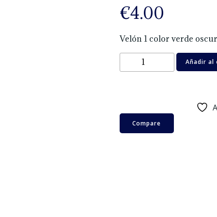
€
4.00
Velón 1 color verde oscu
Velón
Añadir al 
1
color
verde
oscuro
A
cantidad
Compare