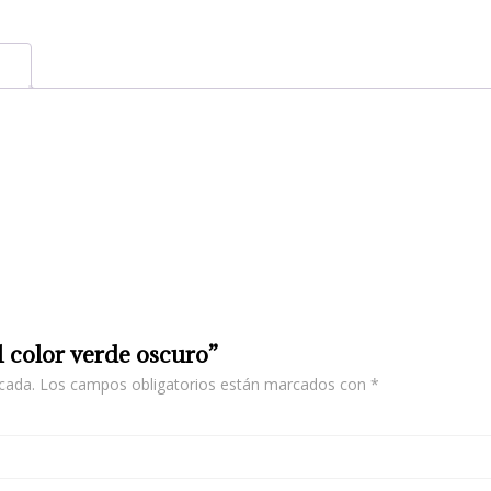
1 color verde oscuro”
cada.
Los campos obligatorios están marcados con
*