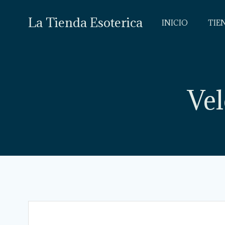
Saltar
al
La Tienda Esoterica
INICIO
TIE
contenido
Vel