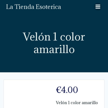
Saltar
La Tienda Esoterica
al
contenido
Velón 1 color
amarillo
€
4.00
Velón 1 color amarillo