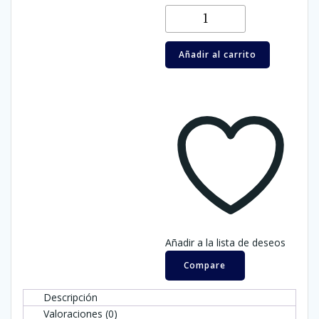
Velón
1
color
Añadir al carrito
amarillo
cantidad
Añadir a la lista de deseos
Compare
Descripción
Valoraciones (0)