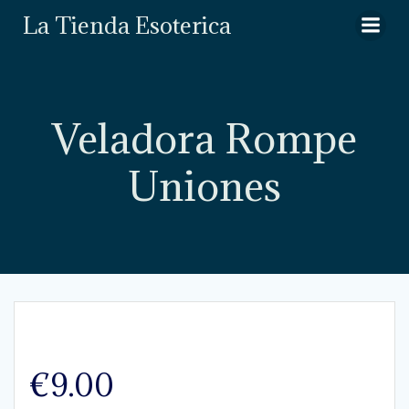
Saltar
La Tienda Esoterica
al
contenido
Veladora Rompe
Uniones
€
9.00