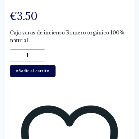
€
3.50
Caja varas de incienso Romero orgánico 100%
natural
Caja
varas
de
Añadir al carrito
incienso
Romero
orgánico
100%
natural
cantidad