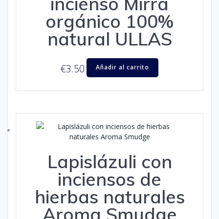
incienso Mirra
orgánico 100%
natural ULLAS
€
3.50
Añadir al carrito
Lapislázuli con
inciensos de
hierbas naturales
Aroma Smudge