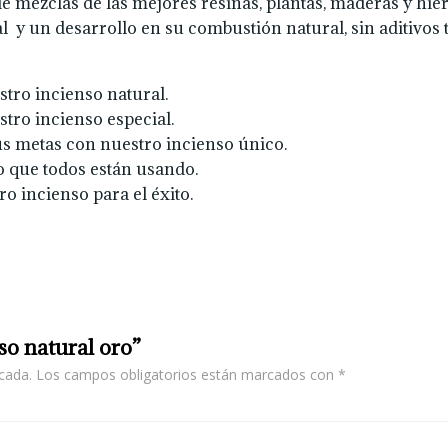
 mezclas de las mejores resinas, plantas, maderas y hierva
 y un desarrollo en su combustión natural, sin aditivos
tro incienso natural.
stro incienso especial.
tus metas con nuestro incienso único.
to que todos están usando.
o incienso para el éxito.
so natural oro”
cada.
Los campos obligatorios están marcados con
*