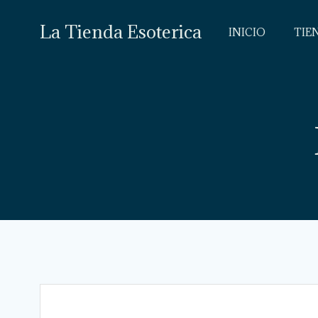
Saltar
al
La Tienda Esoterica
INICIO
TIE
contenido