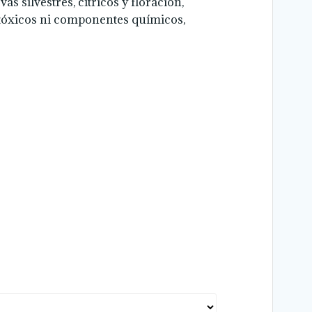
s silvestres, cítricos y floración,
 tóxicos ni componentes químicos,