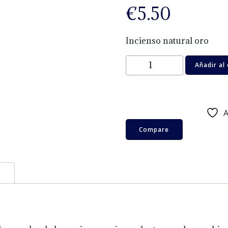
€
5.50
Incienso natural oro
Incienso
Añadir al 
natural
oro
cantidad
A
Compare