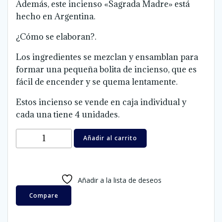
Además, este incienso «Sagrada Madre» está
hecho en Argentina.
¿Cómo se elaboran?.
Los ingredientes se mezclan y ensamblan para
formar una pequeña bolita de incienso, que es
fácil de encender y se quema lentamente.
Estos incienso se vende en caja individual y
cada una tiene 4 unidades.
Cajas
Añadir al carrito
X
4
unidades
Añadir a la lista de deseos
de
Ruda
Compare
cantidad