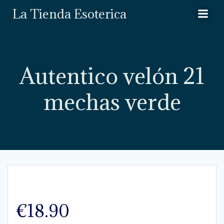
Saltar
La Tienda Esoterica
al
contenido
Autentico velón 21
mechas verde
€
18.90