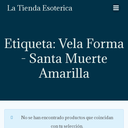
Saltar
La Tienda Esoterica
al
contenido
Etiqueta: Vela Forma
- Santa Muerte
Amarilla
No se han encontrado productos que coincidan
con tu selección.