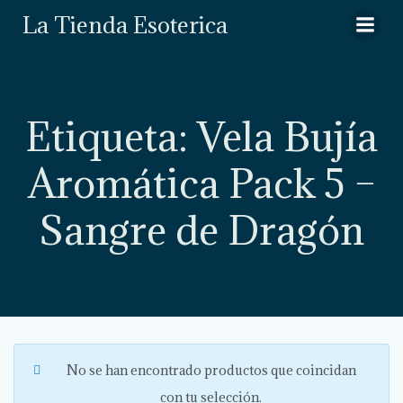
Saltar
La Tienda Esoterica
al
contenido
Etiqueta: Vela Bujía
Aromática Pack 5 –
Sangre de Dragón
No se han encontrado productos que coincidan
con tu selección.