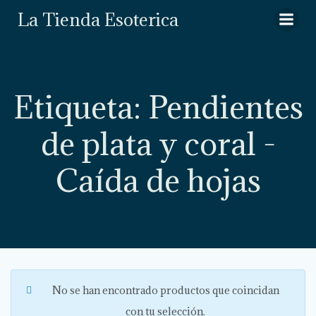
Saltar
La Tienda Esoterica
al
contenido
Etiqueta: Pendientes
de plata y coral -
Caída de hojas
No se han encontrado productos que coincidan
con tu selección.