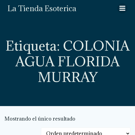
Saltar
La Tienda Esoterica
al
contenido
Etiqueta: COLONIA
AGUA FLORIDA
MURRAY
Mostrando el único resultado