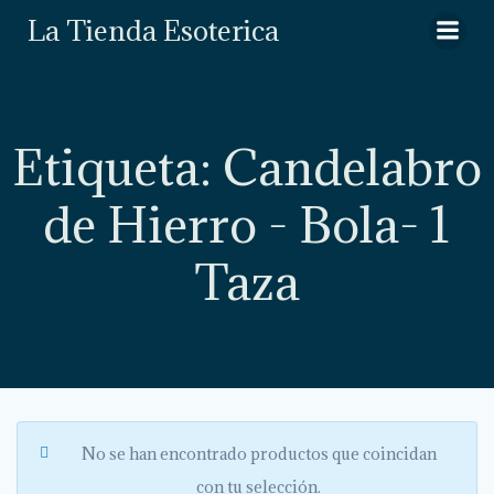
Saltar
La Tienda Esoterica
al
contenido
Etiqueta: Candelabro
de Hierro - Bola- 1
Taza
No se han encontrado productos que coincidan
con tu selección.