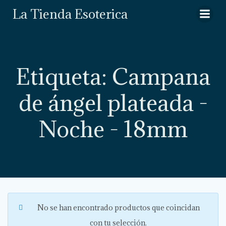
Saltar
La Tienda Esoterica
al
contenido
Etiqueta: Campana
de ángel plateada -
Noche - 18mm
No se han encontrado productos que coincidan
con tu selección.