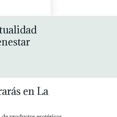
tualidad
enestar
rarás en La
 de productos esotéricos