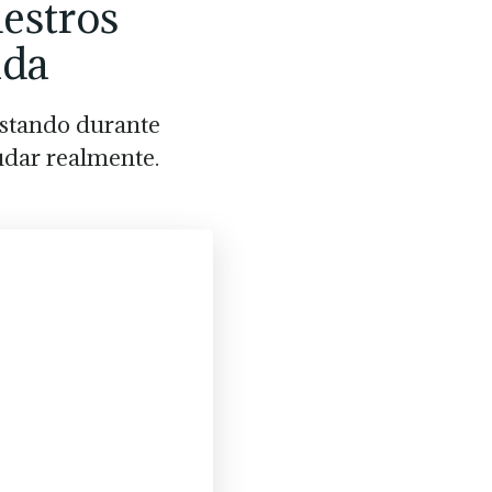
uestros
nda
estando durante
udar realmente.