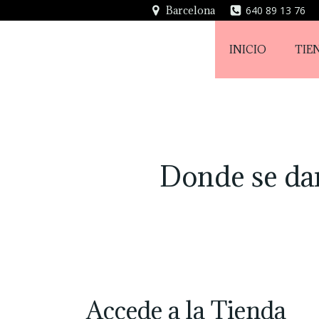
Saltar
Barcelona
640 89 13 76
al
contenido
INICIO
TIE
Donde se dan
Accede a la Tienda