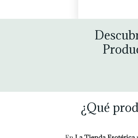
Descubr
Produc
¿Qué produ
En
La Tienda Esotérica