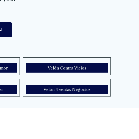
N
Amor
Velón Contra Vicios
er
Velón 4 ventas Negocios