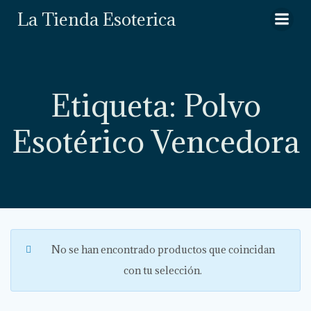
Saltar
La Tienda Esoterica
al
contenido
Etiqueta: Polvo
Esotérico Vencedora
No se han encontrado productos que coincidan
con tu selección.